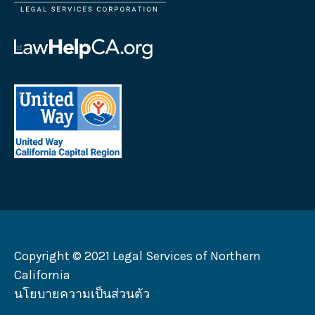
บริษัท
บริการ
ทาง
โลโก้
กฎหมาย
ความ
ช่วย
โลโก้
เหลือ
United
ทาง
Way
กฎหมาย
California
แคลิฟอร์เนีย
Capital
Region
Copyright © 2021 Legal Services of Northern
California
นโยบายความเป็นส่วนตัว