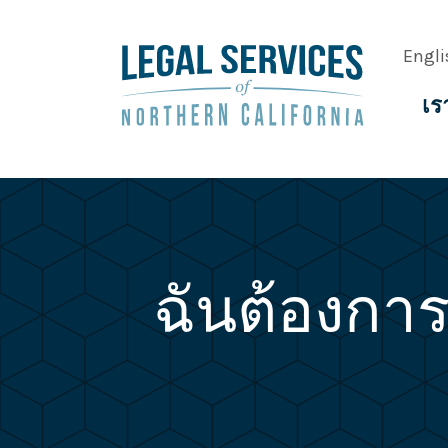
Skip
to
Engli
main
content
เร
Main
navig
ฉันต้องกา