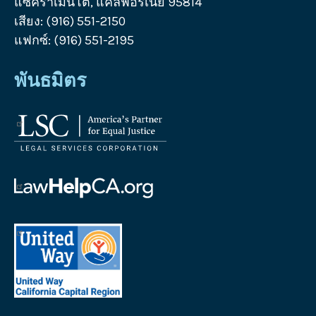
แซคราเมนโต, แคลิฟอร์เนีย 95814
เสียง: (916) 551-2150
แฟกซ์: (916) 551-2195
พันธมิตร
โลโก้
บริษัท
บริการ
ทาง
โลโก้
กฎหมาย
ความ
ช่วย
โลโก้
เหลือ
United
ทาง
Way
กฎหมาย
California
แคลิฟอร์เนีย
Capital