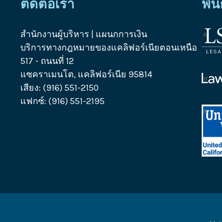
ติดต่อเรา
พัน
สำนักงานผู้บริหาร | แผนกการเงิน
โลโก
บริการทางกฎหมายของแคลิฟอร์เนียตอนเหนือ
บริษั
517 - ถนนที่ 12
บริก
แซคราเมนโต, แคลิฟอร์เนีย 95814
ทาง
โลโก
เสียง: (916) 551-2150
กฎห
ควา
แฟกซ์: (916) 551-2195
ช่วย
โลโก
เหลือ
Unit
ทาง
Way
กฎห
Calif
แคลิ
Capi
Regi