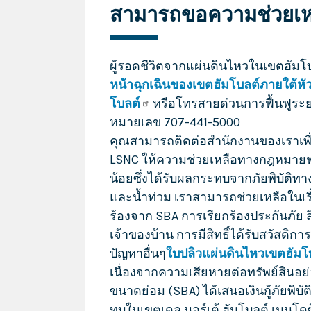
สามารถขอความช่วยเหล
ผู้รอดชีวิตจากแผ่นดินไหวในเขตฮัม
หน้าฉุกเฉินของเขตฮัมโบลต์ภายใต้หัว
โบลต์
หรือโทรสายด่วนการฟื้นฟูระย
หมายเลข 707-441-5000
คุณสามารถติดต่อสำนักงานของเราเพ
LSNC ให้ความช่วยเหลือทางกฎหมายฟร
น้อยซึ่งได้รับผลกระทบจากภัยพิบัติท
และน้ำท่วม เราสามารถช่วยเหลือในเรื่อง
ร้องจาก SBA การเรียกร้องประกันภัย ส
เจ้าของบ้าน การมีสิทธิ์ได้รับสวัสดิก
ปัญหาอื่นๆ
ใบปลิวแผ่นดินไหวเขตฮัมโ
เนื่องจากความเสียหายต่อทรัพย์สินอย
ขนาดย่อม (SBA) ได้เสนอเงินกู้ภัยพิบั
ทบในเขตเดล นอร์เต้ ฮัมโบลต์ เมนโดซิโน