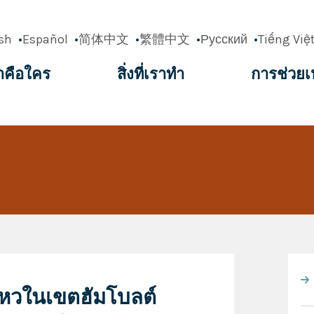
sh
Español
简体中文
繁體中文
Русский
Tiếng Việ
าคือใคร
สิ่งที่เราทำ
การช่วยเ
ation
นไหวในเขตฮัมโบลต์