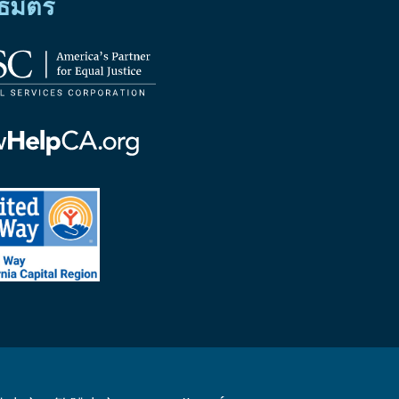
ธมิตร
้
ท
าร
้
มาย
ม
้
ed
มาย
ornia
ฟอร์เนีย
tal
on