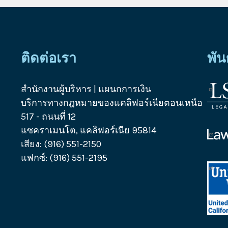
ติดต่อเรา
พัน
สำนักงานผู้บริหาร | แผนกการเงิน
โลโก
บริการทางกฎหมายของแคลิฟอร์เนียตอนเหนือ
บริษั
517 - ถนนที่ 12
บริก
แซคราเมนโต, แคลิฟอร์เนีย 95814
ทาง
โลโก
เสียง: (916) 551-2150
กฎห
ควา
แฟกซ์: (916) 551-2195
ช่วย
โลโก
เหลือ
Unit
ทาง
Way
กฎห
Calif
แคลิ
Capi