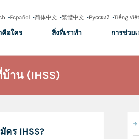
sh
Español
简体中文
繁體中文
Русский
Tiếng Việ
าคือใคร
สิ่งที่เราทำ
การช่วยเ
ation
่บ้าน (IHSS)
สมัคร IHSS?