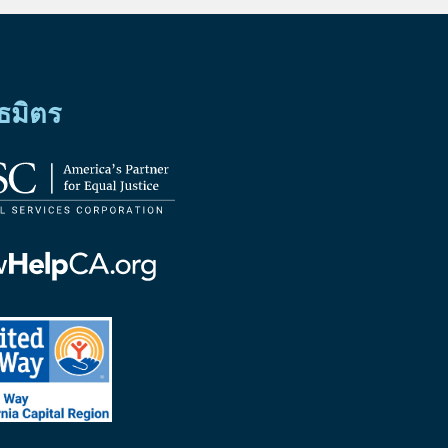
ธมิตร
้
ท
าร
้
มาย
ม
้
ed
มาย
ornia
ฟอร์เนีย
tal