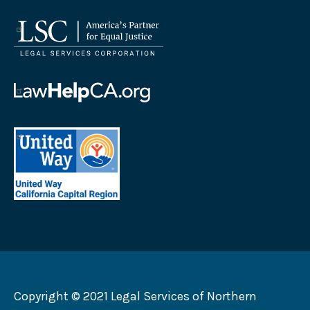
โลโก้
บริษัท
บริการ
ทาง
โลโก้
กฎหมาย
ความ
ช่วย
โลโก้
เหลือ
United
ทาง
Way
กฎหมาย
California
แคลิฟอร์เนีย
Capital
Region
Copyright © 2021 Legal Services of Northern