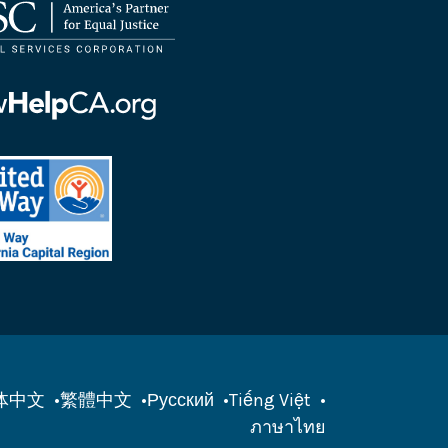
้
ท
าร
้
มาย
ม
้
ed
มาย
ornia
ฟอร์เนีย
tal
on
体中文
繁體中文
Русский
Tiếng Việt
ภาษาไทย