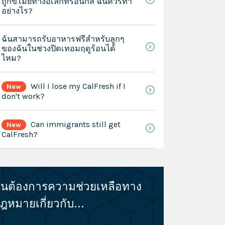
ถูกขโมยทางอิเล็กทรอนิกส์ ฉันควรทำ
อย่างไร?
ฉันสามารถรับอาหารฟรีสำหรับลูกๆ
ของฉันในช่วงปิดเทอมฤดูร้อนได้
ไหม?
Will I lose my CalFresh if I
New
don't work?
Can immigrants still get
New
CalFresh?
ันต้องการความช่วยเหลือทาง
ฎหมายเกี่ยวกับ...