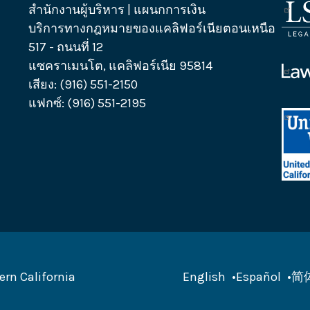
สำนักงานผู้บริหาร | แผนกการเงิน
โลโก
บริการทางกฎหมายของแคลิฟอร์เนียตอนเหนือ
บริษั
517 - ถนนที่ 12
บริก
แซคราเมนโต, แคลิฟอร์เนีย 95814
ทาง
โลโก
เสียง: (916) 551-2150
กฎห
ควา
แฟกซ์: (916) 551-2195
ช่วย
โลโก
เหลือ
Unit
ทาง
Way
กฎห
Calif
แคลิ
Capi
Regi
ern California
English
Español
简